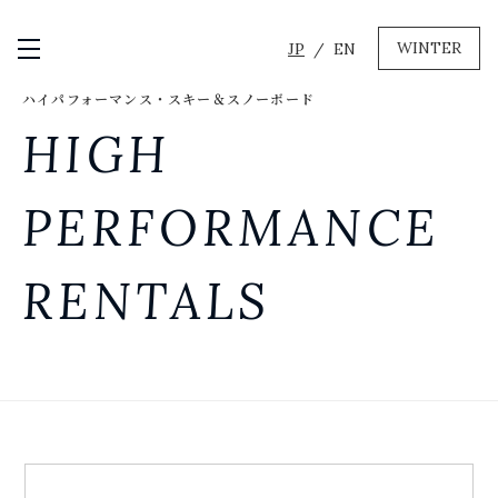
WINTER
JP
EN
メニュー開閉
ハイパフォーマンス・スキー＆スノーボード
GREEN
HIGH
MTBレンタル・ツアー
自転車修理
PERFORMANCE
キャンプ
イベント遊具
RENTALS
WINTER
レンタル
WAX & チューン
販売・その他サービス
店舗
会社概要
ニュース
よくあるご質問
採用情報
お問い合わせ