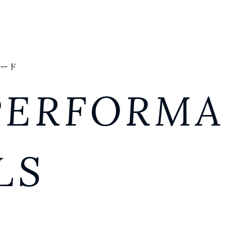
ード
PERFORM
LS