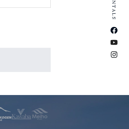
公式Fa
公式Yo
公式イ