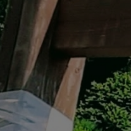
イベント遊具
WINTER
レンタル
WAX & チューン
販売・その他
会社概要
ニュース
よくあるご質問
採用情報
個人情報保護方針
特定商取引に関する表示
リンク