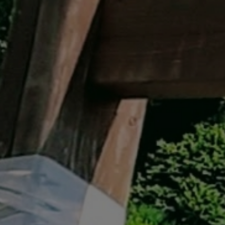
イベント遊具
WINTER
レンタル
WAX & チューン
販売・その他
会社概要
ニュース
よくあるご質問
採用情報
個人情報保護方針
特定商取引に関する表示
リンク