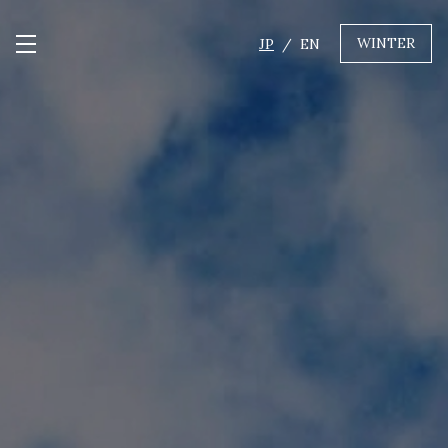
WINTER
JP
EN
メニュー開閉
GREEN
MTBレンタル・ツアー
自転車修理
キャンプ
イベント遊具
WINTER
レンタル
WAX & チューン
販売・その他サービス
店舗
会社概要
ニュース
よくあるご質問
採用情報
お問い合わせ