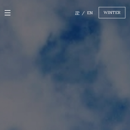
WINTER
JP
EN
メニュー開閉
GREEN
MTBレンタル・ツアー
自転車修理
キャンプ
イベント遊具
WINTER
レンタル
WAX & チューン
販売・その他サービス
店舗
会社概要
ニュース
よくあるご質問
採用情報
お問い合わせ