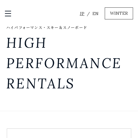
WINTER
JP
EN
メニュー開閉
ハイパフォーマンス・スキー＆スノーボード
GREEN
HIGH
MTBレンタル・ツアー
自転車修理
PERFORMANCE
キャンプ
イベント遊具
RENTALS
WINTER
レンタル
WAX & チューン
販売・その他サービス
店舗
会社概要
ニュース
よくあるご質問
採用情報
お問い合わせ