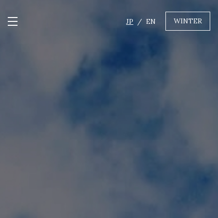
WINTER
JP
EN
メニュー開閉
GREEN
MTBレンタル・ツアー
自転車修理
キャンプ
イベント遊具
WINTER
レンタル
WAX & チューン
販売・その他サービス
店舗
会社概要
ニュース
よくあるご質問
採用情報
お問い合わせ