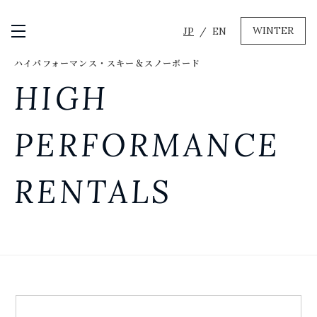
WINTER
JP
EN
メニュー開閉
ハイパフォーマンス・スキー＆スノーボード
GREEN
HIGH
MTBレンタル・ツアー
自転車修理
PERFORMANCE
キャンプ
イベント遊具
RENTALS
WINTER
レンタル
WAX & チューン
販売・その他サービス
店舗
会社概要
ニュース
よくあるご質問
採用情報
お問い合わせ