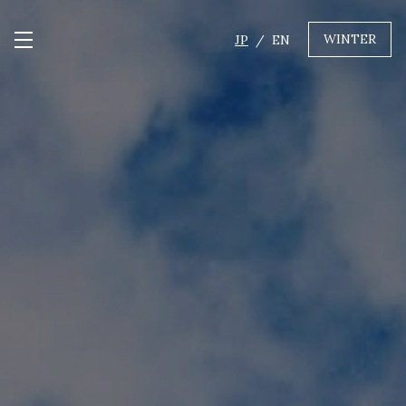
WINTER
JP
EN
メニュー開閉
GREEN
MTBレンタル・ツアー
自転車修理
キャンプ
イベント遊具
WINTER
レンタル
WAX & チューン
販売・その他サービス
店舗
会社概要
ニュース
よくあるご質問
採用情報
お問い合わせ