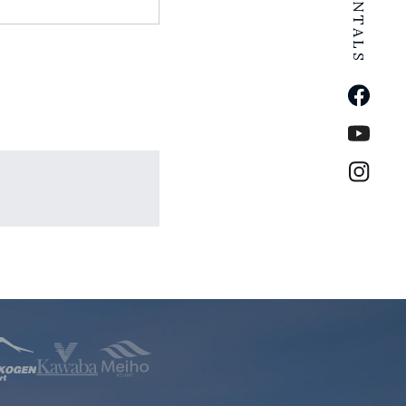
公式Fa
公式Yo
公式イ