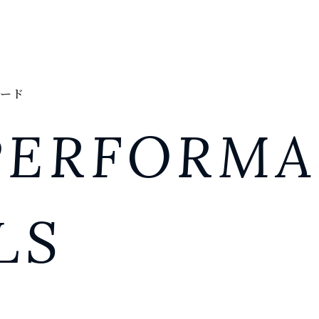
ード
PERFORM
LS