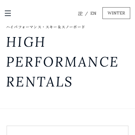
WINTER
JP
EN
メニュー開閉
ハイパフォーマンス・スキー＆スノーボード
GREEN
HIGH
MTBレンタル・ツアー
自転車修理
PERFORMANCE
キャンプ
イベント遊具
RENTALS
WINTER
レンタル
WAX & チューン
販売・その他サービス
店舗
会社概要
ニュース
よくあるご質問
採用情報
お問い合わせ