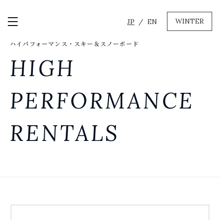
WINTER
JP
EN
メニュー開閉
ハイパフォーマンス・スキー＆スノーボード
GREEN
HIGH
MTBレンタル・ツアー
自転車修理
PERFORMANCE
キャンプ
イベント遊具
RENTALS
WINTER
レンタル
WAX & チューン
販売・その他サービス
店舗
会社概要
ニュース
よくあるご質問
採用情報
お問い合わせ