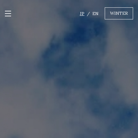
WINTER
JP
EN
メニュー開閉
GREEN
MTBレンタル・ツアー
自転車修理
キャンプ
イベント遊具
WINTER
レンタル
WAX & チューン
販売・その他サービス
店舗
会社概要
ニュース
よくあるご質問
採用情報
お問い合わせ