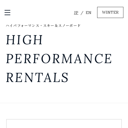
WINTER
JP
EN
メニュー開閉
ハイパフォーマンス・スキー＆スノーボード
GREEN
HIGH
MTBレンタル・ツアー
自転車修理
PERFORMANCE
キャンプ
イベント遊具
RENTALS
WINTER
レンタル
WAX & チューン
販売・その他サービス
店舗
会社概要
ニュース
よくあるご質問
採用情報
お問い合わせ