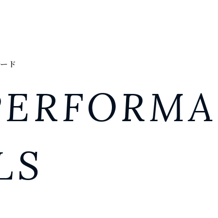
ード
PERFORM
LS