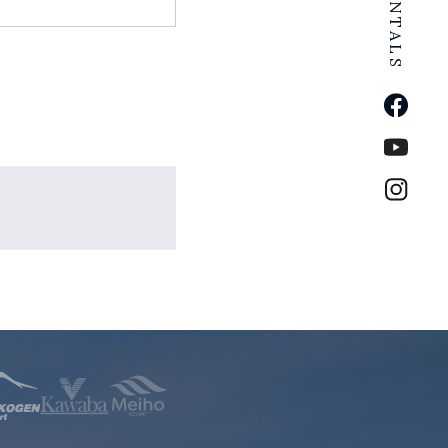
公式Fa
公式Yo
公式イ