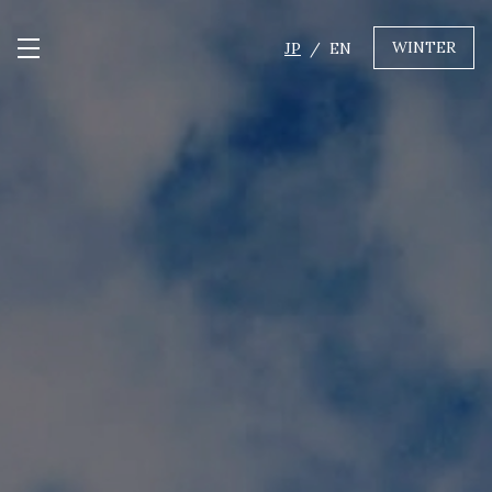
WINTER
JP
EN
メニュー開閉
GREEN
MTBレンタル・ツアー
自転車修理
キャンプ
イベント遊具
WINTER
レンタル
WAX & チューン
販売・その他サービス
店舗
会社概要
ニュース
よくあるご質問
採用情報
お問い合わせ