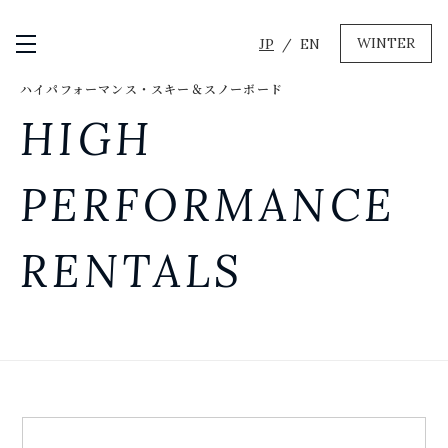
WINTER
JP
EN
メニュー開閉
ハイパフォーマンス・スキー＆スノーボード
GREEN
HIGH
MTBレンタル・ツアー
自転車修理
PERFORMANCE
キャンプ
イベント遊具
RENTALS
WINTER
レンタル
WAX & チューン
販売・その他サービス
店舗
会社概要
ニュース
よくあるご質問
採用情報
お問い合わせ