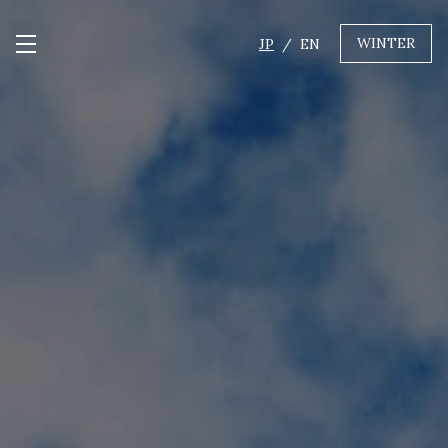
WINTER
JP
EN
メニュー開閉
GREEN
MTBレンタル・ツアー
自転車修理
キャンプ
イベント遊具
WINTER
レンタル
WAX & チューン
販売・その他サービス
店舗
会社概要
ニュース
よくあるご質問
採用情報
お問い合わせ