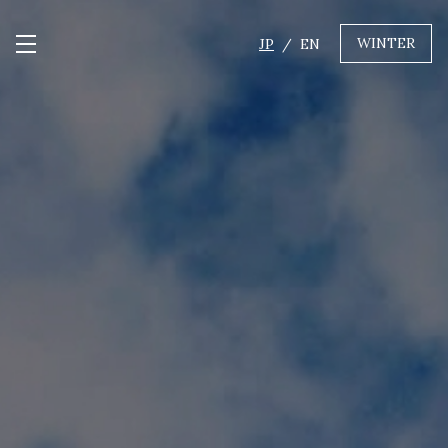
WINTER
JP
EN
メニュー開閉
GREEN
MTBレンタル・ツアー
自転車修理
キャンプ
イベント遊具
WINTER
レンタル
WAX & チューン
販売・その他サービス
店舗
会社概要
ニュース
よくあるご質問
採用情報
お問い合わせ