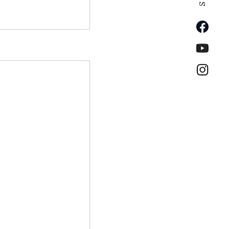
公式Fa
公式Yo
公式イ