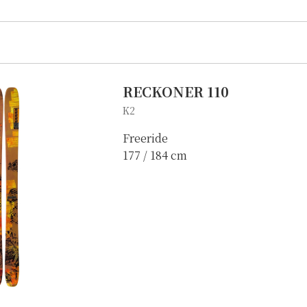
RECKONER 110
K2
Freeride
177 / 184 cm