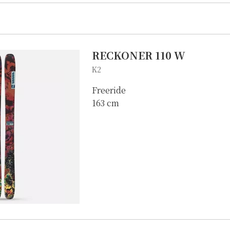
RECKONER 110 W
K2
Freeride
163 cm