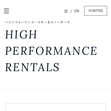
WINTER
JP
EN
メニュー開閉
ハイパフォーマンス・スキー＆スノーボード
GREEN
HIGH
MTBレンタル・ツアー
自転車修理
PERFORMANCE
キャンプ
イベント遊具
RENTALS
WINTER
レンタル
WAX & チューン
販売・その他サービス
店舗
会社概要
ニュース
よくあるご質問
採用情報
お問い合わせ