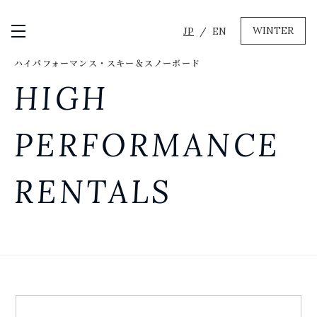
WINTER
JP
EN
メニュー開閉
ハイパフォーマンス・スキー＆スノーボード
GREEN
HIGH
MTBレンタル・ツアー
自転車修理
PERFORMANCE
キャンプ
イベント遊具
RENTALS
WINTER
レンタル
WAX & チューン
販売・その他サービス
店舗
会社概要
ニュース
よくあるご質問
採用情報
お問い合わせ