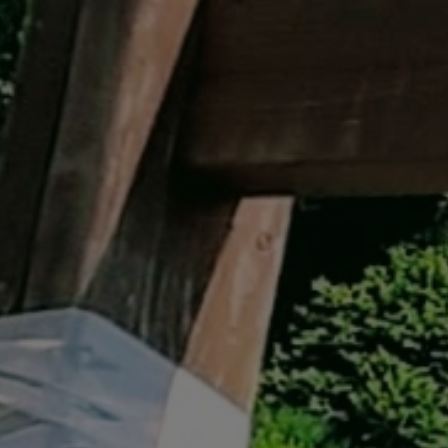
イベント遊具
WINTER
レンタル
WAX & チューン
販売・その他
会社概要
ニュース
よくあるご質問
採用情報
個人情報保護方針
特定商取引に関する表示
リンク