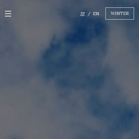
WINTER
JP
EN
メニュー開閉
GREEN
MTBレンタル・ツアー
自転車修理
キャンプ
イベント遊具
WINTER
レンタル
WAX & チューン
販売・その他サービス
店舗
会社概要
ニュース
よくあるご質問
採用情報
お問い合わせ