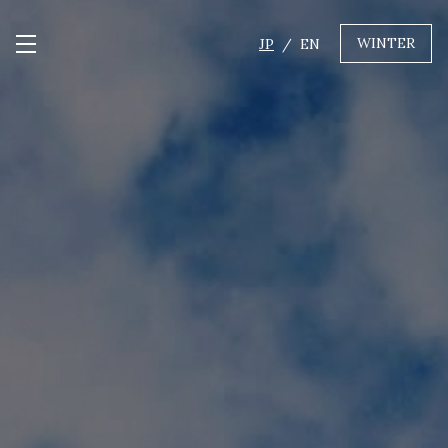
WINTER
JP
EN
メニュー開閉
GREEN
MTBレンタル・ツアー
自転車修理
キャンプ
イベント遊具
WINTER
レンタル
WAX & チューン
販売・その他サービス
店舗
会社概要
ニュース
よくあるご質問
採用情報
お問い合わせ