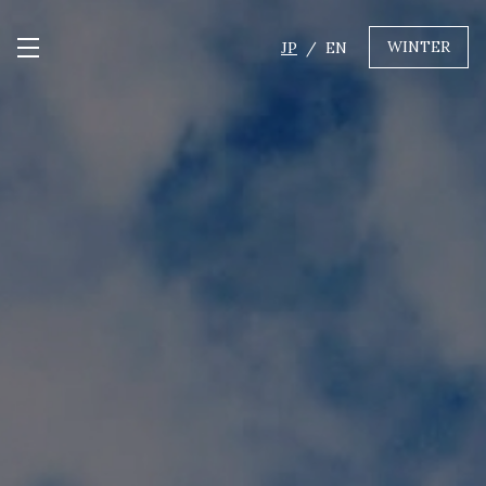
WINTER
JP
EN
メニュー開閉
GREEN
MTBレンタル・ツアー
自転車修理
キャンプ
イベント遊具
WINTER
レンタル
WAX & チューン
販売・その他サービス
店舗
会社概要
ニュース
よくあるご質問
採用情報
お問い合わせ