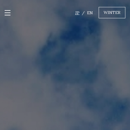
WINTER
JP
EN
メニュー開閉
GREEN
MTBレンタル・ツアー
自転車修理
キャンプ
イベント遊具
WINTER
レンタル
WAX & チューン
販売・その他サービス
店舗
会社概要
ニュース
よくあるご質問
採用情報
お問い合わせ