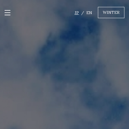
WINTER
JP
EN
メニュー開閉
GREEN
MTBレンタル・ツアー
自転車修理
キャンプ
イベント遊具
WINTER
レンタル
WAX & チューン
販売・その他サービス
店舗
会社概要
ニュース
よくあるご質問
採用情報
お問い合わせ