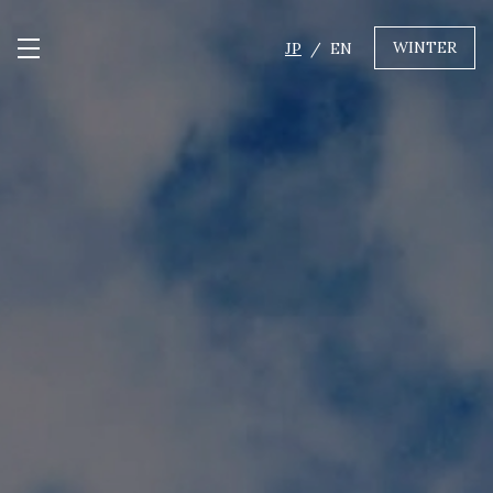
WINTER
JP
EN
メニュー開閉
GREEN
MTBレンタル・ツアー
自転車修理
キャンプ
イベント遊具
WINTER
レンタル
WAX & チューン
販売・その他サービス
店舗
会社概要
ニュース
よくあるご質問
採用情報
お問い合わせ