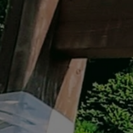
イベント遊具
WINTER
レンタル
WAX & チューン
販売・その他
会社概要
ニュース
よくあるご質問
採用情報
個人情報保護方針
特定商取引に関する表示
リンク