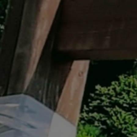
イベント遊具
WINTER
レンタル
WAX & チューン
販売・その他
会社概要
ニュース
よくあるご質問
採用情報
個人情報保護方針
特定商取引に関する表示
リンク