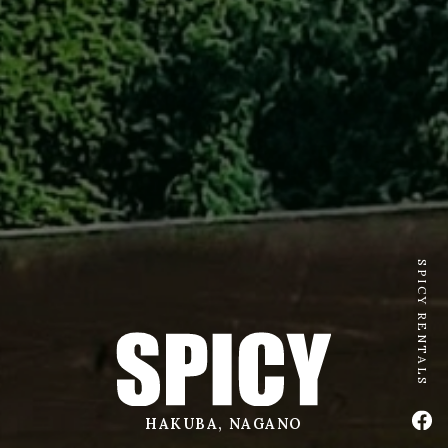
SPICY RENTALS
公式
HAKUBA, NAGANO