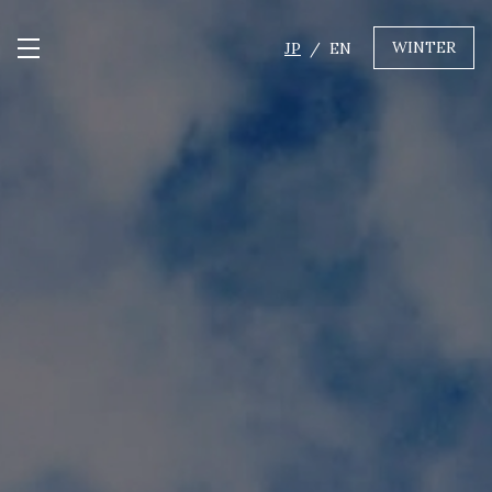
WINTER
JP
EN
メニュー開閉
GREEN
MTBレンタル・ツアー
自転車修理
キャンプ
イベント遊具
WINTER
レンタル
WAX & チューン
販売・その他サービス
店舗
会社概要
ニュース
よくあるご質問
採用情報
お問い合わせ