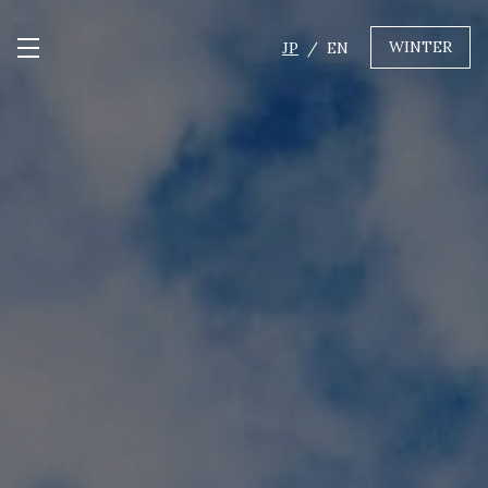
WINTER
JP
EN
メニュー開閉
GREEN
MTBレンタル・ツアー
自転車修理
キャンプ
イベント遊具
WINTER
レンタル
WAX & チューン
販売・その他サービス
店舗
会社概要
ニュース
よくあるご質問
採用情報
お問い合わせ