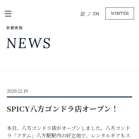
WINTER
JP
EN
メニュー開閉
新着情報
GREEN
NEWS
MTBレンタル・ツアー
自転車修理
キャンプ
イベント遊具
WINTER
2020.12.19
レンタル
WAX & チューン
SPICY八方ゴンドラ店オープン！
販売・その他サービス
店舗
会社概要
ニュース
よくあるご質問
採用情報
本日、八方ゴンドラ店がオープンしました。八方ゴンド
お問い合わせ
ラ「アダム」八方駅駅内の好立地で、レンタルギアもス