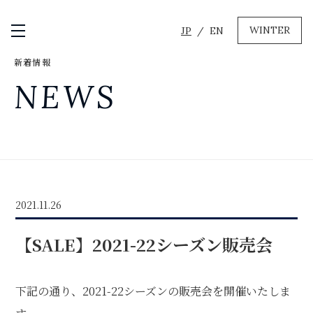
WINTER
JP
EN
メニュー開閉
新着情報
GREEN
NEWS
MTBレンタル・ツアー
自転車修理
キャンプ
イベント遊具
WINTER
2021.11.26
レンタル
WAX & チューン
【SALE】2021-22シーズン販売会
販売・その他サービス
店舗
会社概要
ニュース
よくあるご質問
採用情報
下記の通り、2021-
22シーズンの販売会を開催いたしま
お問い合わせ