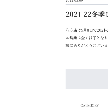
2022.05.09
2021-22
八方店は5月8日で2021-
ル営業は全て終了となり
GREEN
誠にありがとうございま
MTBレンタル・ツアー
イベント遊具
WINTER
CATEGORY
レンタル
WAX & チューン
販売・その他