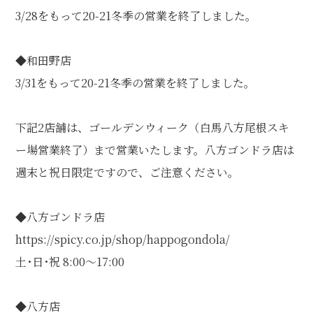
個人情報保護方針
特定商取引に関する表示
リンク
3/28をもって20-21冬季の営業を終了しました。
◆和田野店
3/31をもって20-21冬季の営業を終了しました。
下記2店舗は、ゴールデンウィーク（白馬八方尾根スキ
ー場営業終了）まで営業いたします。八方ゴンドラ店は
週末と祝日限定ですので、ご注意ください。
◆八方ゴンドラ店
https://spicy.co.jp/shop/happogondola/
土･日･祝 8:00～17:00
◆八方店