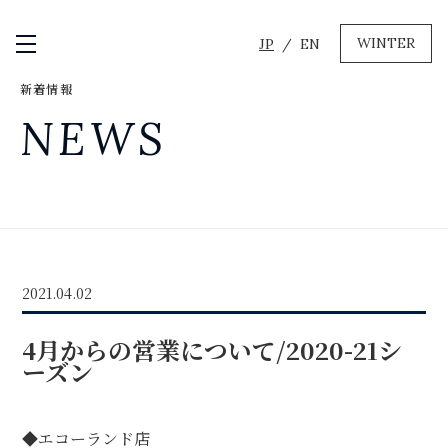
WINTER
JP
EN
メニュー開閉
新着情報
GREEN
NEWS
MTBレンタル・ツアー
自転車修理
キャンプ
イベント遊具
WINTER
2021.04.02
レンタル
WAX & チューン
4月からの営業について/2020-21シ
販売・その他サービス
店舗
ーズン
会社概要
ニュース
よくあるご質問
採用情報
お問い合わせ
◆エコーランド店