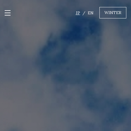
WINTER
JP
EN
メニュー開閉
GREEN
MTBレンタル・ツアー
自転車修理
キャンプ
イベント遊具
WINTER
レンタル
WAX & チューン
販売・その他サービス
店舗
会社概要
ニュース
よくあるご質問
採用情報
お問い合わせ