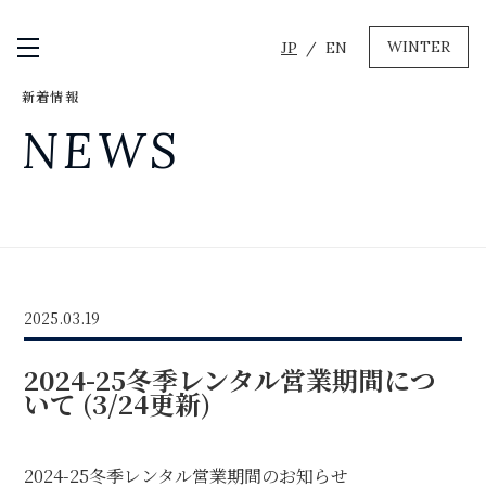
WINTER
JP
EN
メニュー開閉
新着情報
GREEN
NEWS
MTBレンタル・ツアー
自転車修理
キャンプ
イベント遊具
WINTER
2025.03.19
レンタル
WAX & チューン
2024-25冬季レンタル営業期間につ
販売・その他サービス
店舗
いて (3/24更新)
会社概要
ニュース
よくあるご質問
採用情報
お問い合わせ
2024-25冬季レンタル営業期間のお知らせ