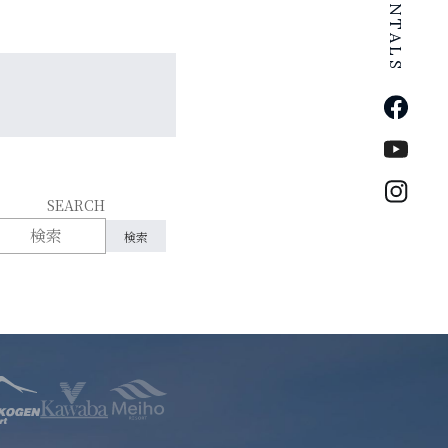
公式Fa
公式Yo
公式イ
SEARCH