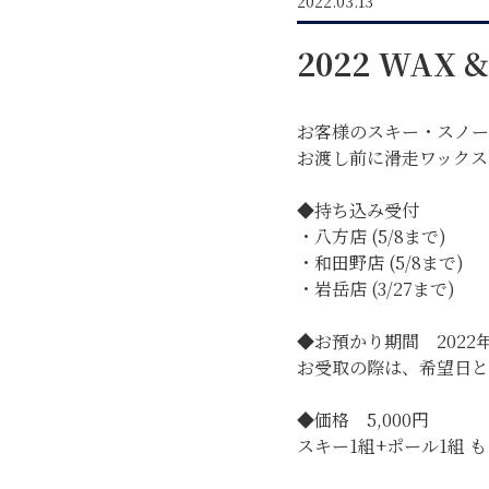
2022.03.13
2022 WAX
お客様のスキー・スノー
お渡し前に滑走ワックス
◆持ち込み受付
・
八方店
(5/8まで)
・
和田野店
(5/8まで)
・
岩岳店
(3/27まで)
GREEN
◆お預かり期間 2022年
お受取の際は、希望日と
MTBレンタル・ツアー
◆価格 5,000円
スキー1組+ポール1組 
イベント遊具