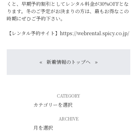
くと、早期予約割引としてレンタル料金が30%OFFとな
個人情報保護方針
特定商取引に関する表示
リンク
ります。冬のご予定がお決まりの方は、最もお得なこの
時期にぜひご予約下さい。
【レンタル予約サイト】
https://webrental.spicy.co.jp/
«
新着情報のトップへ
»
CATEGORY
ARCHIVE