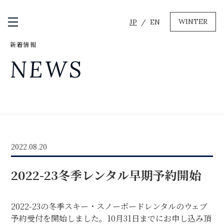
WINTER
JP
EN
メニュー開閉
新着情報
GREEN
NEWS
MTBレンタル・ツアー
自転車修理
キャンプ
イベント遊具
WINTER
2022.08.20
レンタル
WAX & チューン
2022-23冬季レンタル早期予約開始
販売・その他サービス
店舗
会社概要
ニュース
よくあるご質問
採用情報
2022-23の冬季スキー・スノーボードレンタルのウェブ
お問い合わせ
予約受付を開始しました。10月31日までにお申し込み頂