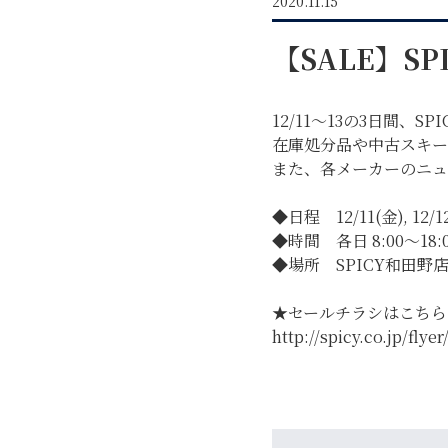
2020.11.15
【SALE】SPI
12/11～13の3日間、
在庫処分品や中古スキー
また、各メーカーのニュ
◆日程 12/11(金), 12/12
◆時間 各日 8:00～18:
GREEN
◆場所 SPICY和田野
★セールチラシはこちら
MTBレンタル・ツアー
http://spicy.co.jp/flye
イベント遊具