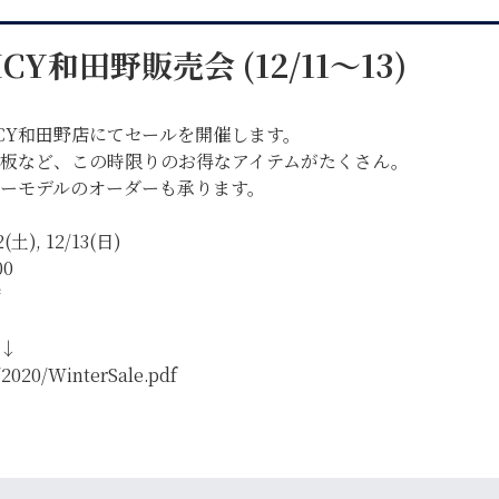
CY和田野販売会 (12/11～13)
SPICY和田野店にてセールを開催します。
板など、この時限りのお得なアイテムがたくさん。
ーモデルのオーダーも承ります。
(土), 12/13(日)
00
店
↓
自転車修理
キャンプ
r/2020/WinterSale.pdf