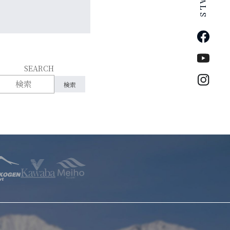
公式Fa
公式Yo
SEARCH
公式イ