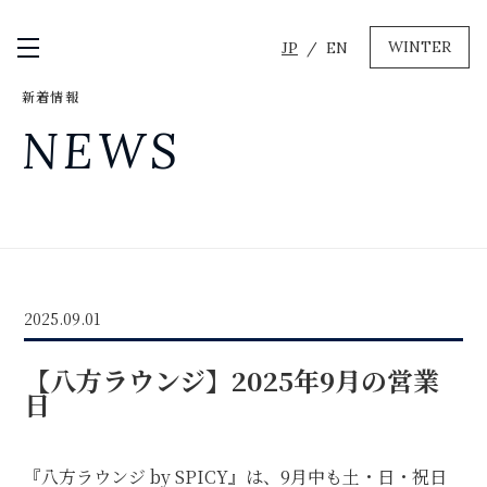
WINTER
JP
EN
メニュー開閉
新着情報
GREEN
NEWS
MTBレンタル・ツアー
自転車修理
キャンプ
イベント遊具
WINTER
2025.09.01
レンタル
WAX & チューン
【八方ラウンジ】2025年9月の営業
販売・その他サービス
店舗
日
会社概要
ニュース
よくあるご質問
採用情報
お問い合わせ
『八方ラウンジ by SPICY』は、9月中も土・日・祝日