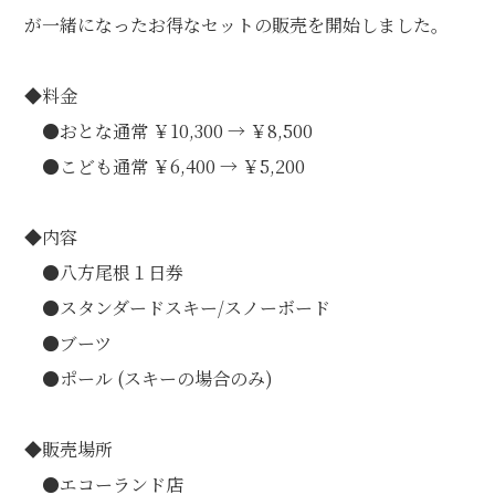
個人情報保護方針
特定商取引に関する表示
リンク
が一緒になったお得なセットの販売を開始しました。
◆料金
●おとな通常 ￥10,300 → ￥8,500
●こども通常 ￥6,400 → ￥5,200
◆内容
●八方尾根１日券
●スタンダードスキー/スノーボード
●ブーツ
●ポール (スキーの場合のみ)
◆販売場所
●エコーランド店