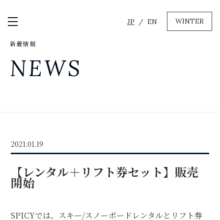
WINTER
JP
EN
メニュー開閉
新着情報
GREEN
NEWS
MTBレンタル・ツアー
自転車修理
キャンプ
イベント遊具
WINTER
2021.01.19
レンタル
WAX & チューン
【レンタル＋リフト券セット】販売
販売・その他サービス
店舗
開始
会社概要
ニュース
よくあるご質問
採用情報
お問い合わせ
SPICYでは、スキー/スノーボードレンタルとリフト券