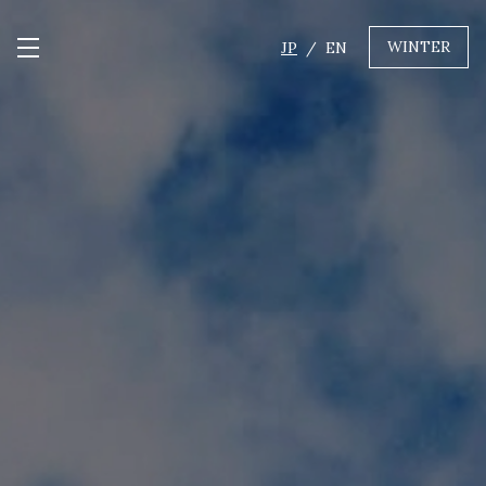
WINTER
JP
EN
メニュー開閉
GREEN
MTBレンタル・ツアー
自転車修理
キャンプ
イベント遊具
WINTER
レンタル
WAX & チューン
販売・その他サービス
店舗
会社概要
ニュース
よくあるご質問
採用情報
お問い合わせ