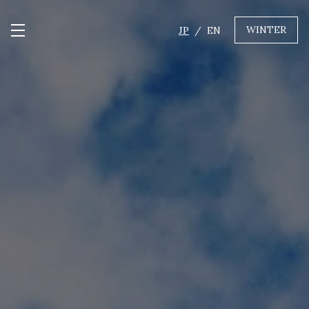
WINTER
JP
EN
メニュー開閉
GREEN
MTBレンタル・ツアー
自転車修理
キャンプ
イベント遊具
WINTER
レンタル
WAX & チューン
販売・その他サービス
店舗
会社概要
ニュース
よくあるご質問
採用情報
お問い合わせ