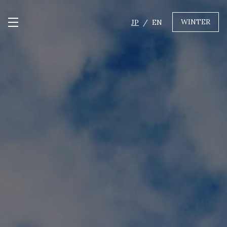
WINTER
JP
EN
メニュー開閉
GREEN
MTBレンタル・ツアー
自転車修理
キャンプ
イベント遊具
WINTER
レンタル
WAX & チューン
販売・その他サービス
店舗
会社概要
ニュース
よくあるご質問
採用情報
お問い合わせ