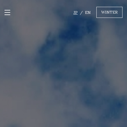
WINTER
JP
EN
メニュー開閉
GREEN
MTBレンタル・ツアー
自転車修理
キャンプ
イベント遊具
WINTER
レンタル
WAX & チューン
販売・その他サービス
店舗
会社概要
ニュース
よくあるご質問
採用情報
お問い合わせ