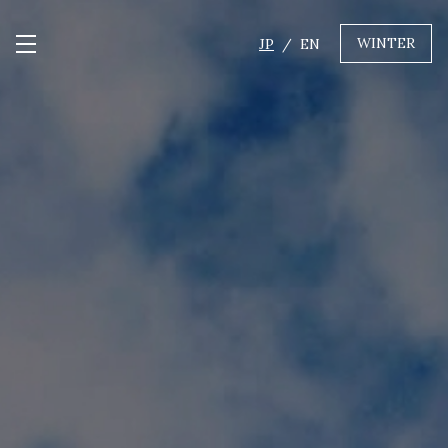
WINTER
JP
EN
メニュー開閉
GREEN
MTBレンタル・ツアー
自転車修理
キャンプ
イベント遊具
WINTER
レンタル
WAX & チューン
販売・その他サービス
店舗
会社概要
ニュース
よくあるご質問
採用情報
お問い合わせ